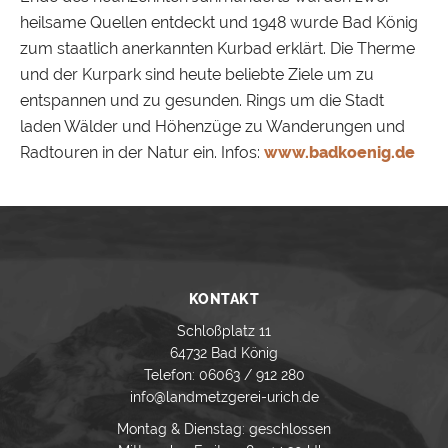
heilsame Quellen entdeckt und 1948 wurde Bad König
zum staatlich anerkannten Kurbad erklärt. Die Therme
und der Kurpark sind heute beliebte Ziele um zu
entspannen und zu gesunden. Rings um die Stadt
laden Wälder und Höhenzüge zu Wanderungen und
Radtouren in der Natur ein. Infos:
www.badkoenig.de
KONTAKT
Schloßplatz 11
64732 Bad König
Telefon: 06063 / 912 280
info@landmetzgerei-urich.de
Montag & Dienstag: geschlossen