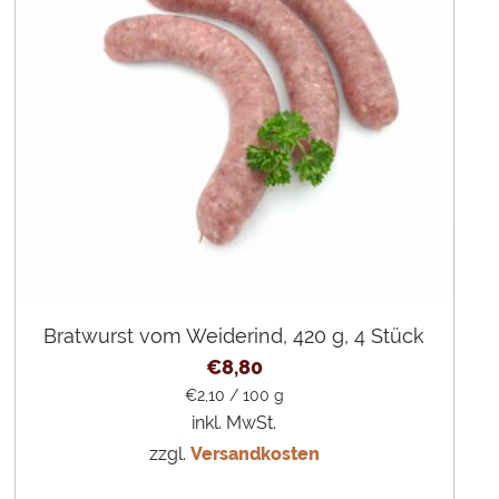
Bratwurst vom Weiderind, 420 g, 4 Stück
€
8,80
€
2,10
/
100
g
inkl. MwSt.
zzgl.
Versandkosten