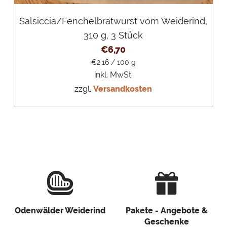
Salsiccia/Fenchelbratwurst vom Weiderind,
310 g, 3 Stück
€
6,70
€
2,16
/
100
g
inkl. MwSt.
zzgl.
Versandkosten
Odenwälder Weiderind
Pakete - Angebote &
Geschenke