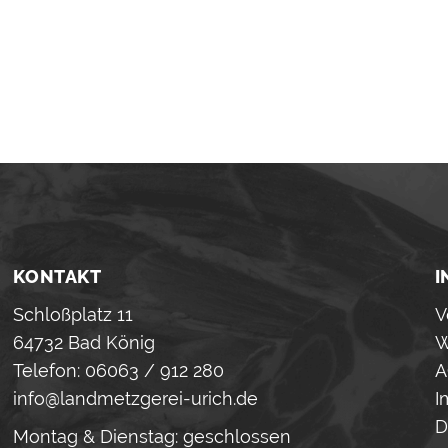
KONTAKT
I
Schloßplatz 11
V
64732 Bad König
W
Telefon: 06063 / 912 280
A
info@landmetzgerei-urich.de
I
D
Montag & Dienstag: geschlossen