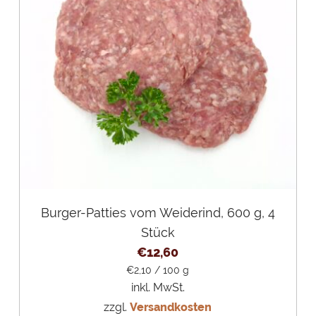
Burger-Patties vom Weiderind, 600 g, 4
Stück
€
12,60
€
2,10
/
100
g
inkl. MwSt.
zzgl.
Versandkosten