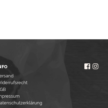
NFO
ersand
iderrufsrecht
GB
mpressum
atenschutzerklärung