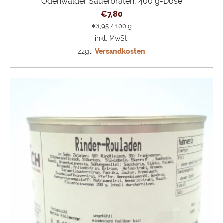
Odenwälder Sauerbraten, 400 g-Dose
€
7,80
€
1,95
/
100
g
inkl. MwSt.
zzgl.
Versandkosten