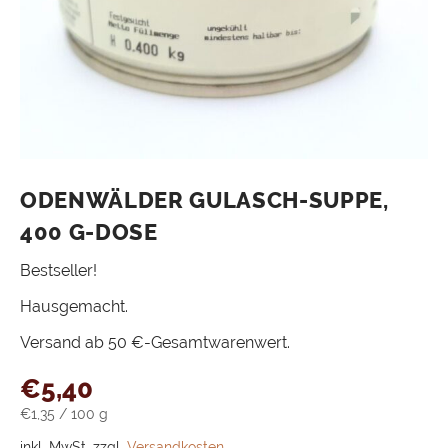
ODENWÄLDER GULASCH-SUPPE,
400 G-DOSE
Bestseller!
Hausgemacht.
Versand ab 50 €-Gesamtwarenwert.
€
5,40
€
1,35
/
100
g
inkl. MwSt.
zzgl.
Versandkosten