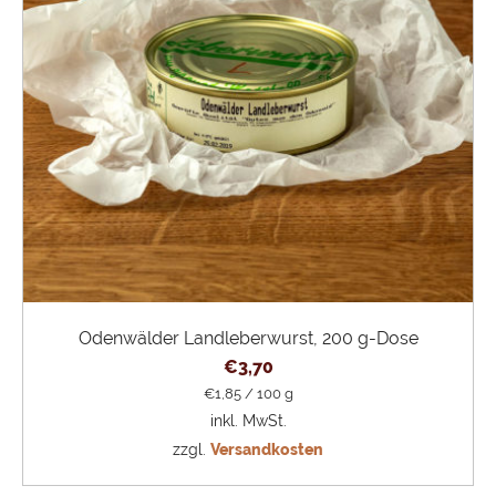
Odenwälder Landleberwurst, 200 g-Dose
€
3,70
€
1,85
/
100
g
inkl. MwSt.
zzgl.
Versandkosten