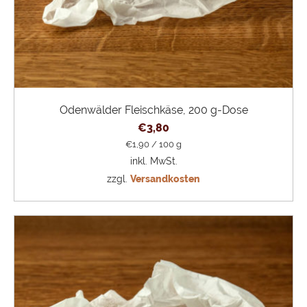
Odenwälder Fleischkäse, 200 g-Dose
€
3,80
€
1,90
/
100
g
inkl. MwSt.
zzgl.
Versandkosten