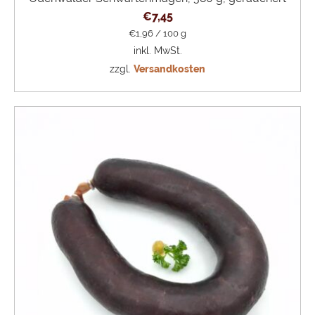
€
7,45
€
1,96
/
100
g
inkl. MwSt.
zzgl.
Versandkosten