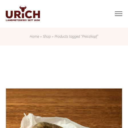
Home
»
Shop
» Products tagged “Presskopf”