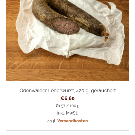
Odenwälder Leberwurst, 420 g, geräuchert
€
6,60
€
1,57
/
100
g
inkl. MwSt.
zzgl.
Versandkosten