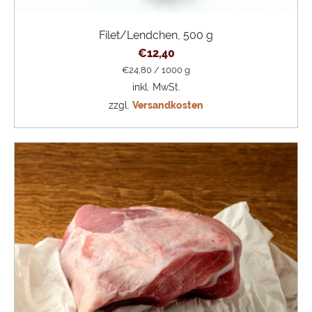
Filet/Lendchen, 500 g
€
12,40
€
24,80
/
1000
g
inkl. MwSt.
zzgl.
Versandkosten