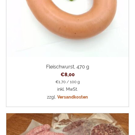
Fleischwurst, 470 g
€
8,00
€
1,70
/
100
g
inkl. MwSt.
zzgl.
Versandkosten