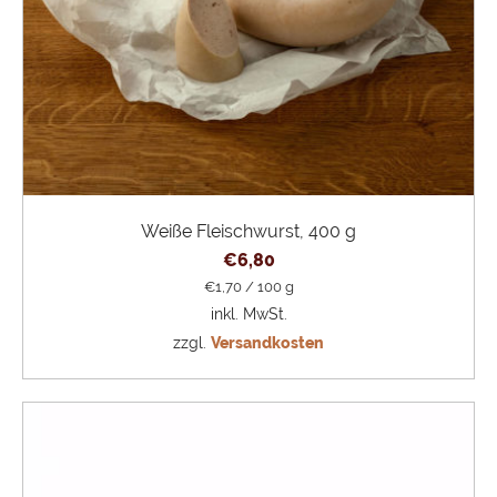
Weiße Fleischwurst, 400 g
€
6,80
€
1,70
/
100
g
inkl. MwSt.
zzgl.
Versandkosten