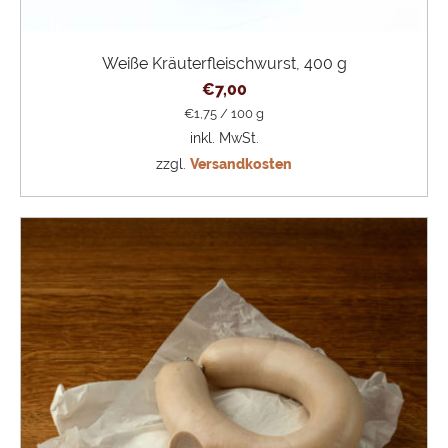
Weiße Kräuterfleischwurst, 400 g
€
7,00
€
1,75
/
100
g
inkl. MwSt.
zzgl.
Versandkosten