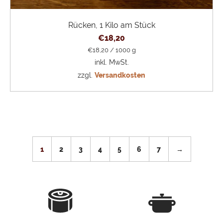
Rücken, 1 Kilo am Stück
€
18,20
€
18,20
/
1000
g
inkl. MwSt.
zzgl.
Versandkosten
1
2
3
4
5
6
7
→