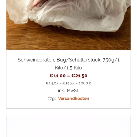
Schweinebraten, Bug/Schulterstück, 750g/1
Kilo/1,5 Kilo
€
11,00
–
€
21,50
€
14,67
–
€
14,33
/
1000
g
inkl. MwSt.
zzgl.
Versandkosten