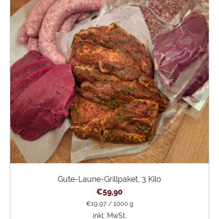
Gute-Laune-Grillpaket, 3 Kilo
€
59,90
€
19,97
/
1000
g
inkl. MwSt.