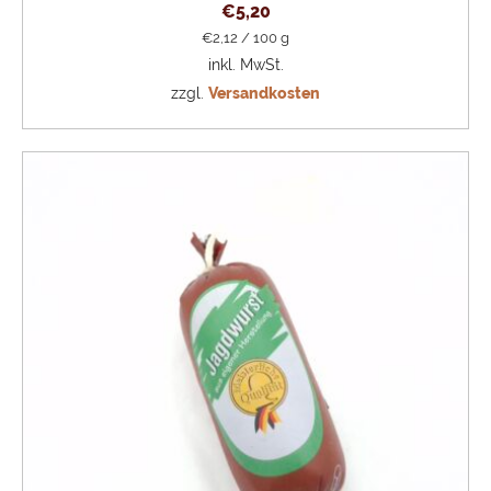
€
5,20
€
2,12
/
100
g
inkl. MwSt.
zzgl.
Versandkosten