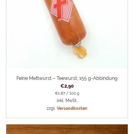
Feine Mettwurst – Teewurst, 155 g-Abbindung
€
2,90
€
1,87
/
100
g
inkl. MwSt.
zzgl.
Versandkosten