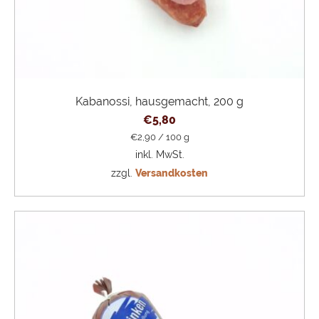
Kabanossi, hausgemacht, 200 g
€
5,80
€
2,90
/
100
g
inkl. MwSt.
zzgl.
Versandkosten