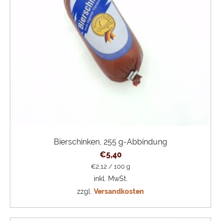
Bierschinken, 255 g-Abbindung
€
5,40
€
2,12
/
100
g
inkl. MwSt.
zzgl.
Versandkosten