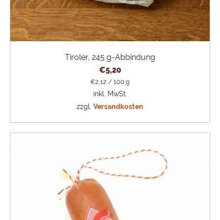
Tiroler, 245 g-Abbindung
€
5,20
€
2,12
/
100
g
inkl. MwSt.
zzgl.
Versandkosten