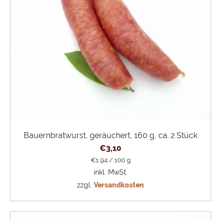
Bauernbratwurst, geräuchert, 160 g, ca. 2 Stück
€
3,10
€
1,94
/
100
g
inkl. MwSt.
zzgl.
Versandkosten