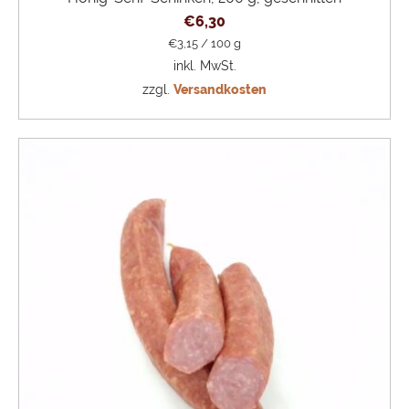
€
6,30
€
3,15
/
100
g
inkl. MwSt.
zzgl.
Versandkosten