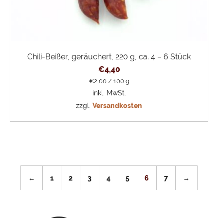
Chili-Beißer, geräuchert, 220 g, ca. 4 – 6 Stück
€
4,40
€
2,00
/
100
g
inkl. MwSt.
zzgl.
Versandkosten
←
1
2
3
4
5
6
7
→